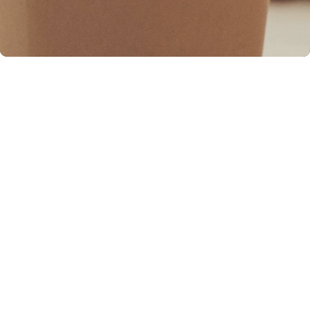
Principales desafíos:
Como parte de nuestro proceso de crecimiento
y expansión, nos encontramos en la búsqueda
de sumar nuevo talento a nuestro equipo
Comercial, con los siguientes desafíos:
Identificar y captar nuevas oportunidades
de negocio en el exterior.